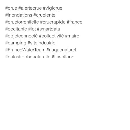
#crue
#alertecrue
#vigicrue
#inondations
#cruelente
#cruetorrentielle
#cruerapide
#france
#occitanie
#iot
#smartdata
#objetconnecté
#collectivité
#maire
#camping
#siteindustriel
#FranceWaterTeam
#risquenaturel
#catastrophenaturelle
#flashflood
#innovation
#hydrologie
#flood
#pcs
#gemapi
#ppri
#papi
#epci
#syndicatsdebassinsversants
#communautésdecommunes
#métropoles
#plancommunaldesauvegarde