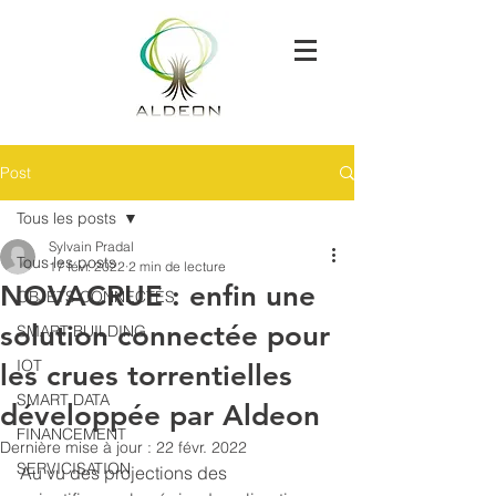
Post
Tous les posts
Sylvain Pradal
Tous les posts
17 févr. 2022
2 min de lecture
NOVACRUE : enfin une
OBJETS CONNECTÉS
solution connectée pour
SMART BUILDING
IOT
les crues torrentielles
SMART DATA
développée par Aldeon
FINANCEMENT
Dernière mise à jour :
22 févr. 2022
SERVICISATION
Au vu des projections des 