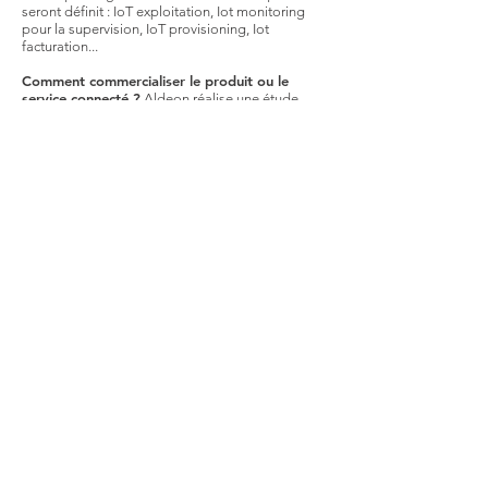
seront définit : IoT exploitation, Iot monitoring
pour la supervision, IoT provisioning, Iot
facturation...
Comment commercialiser le produit ou le
service connecté ?
Aldeon réalise une étude
d’impact permettant de définir pour chaque
hypothèse de développement les impacts
structurels, financiers, juridiques, humains,
opérationnels… vous permettant ainsi d’ajuster
votre feuille de route.
Cette étape peut aussi intégrer la possibilité de
mettre en place un dispositif de Proof of Value
afin de tester en situation réel votre objet
connecté et d’ainsi légitimer le coût
investissement au vu d’un développement IoT
futur et concret.
© Aldeon . Créé par
La ptite Boite
Mentions légales