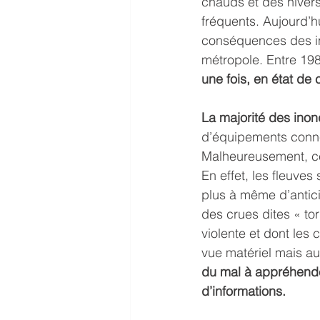
chauds et des hivers
fréquents. Aujourd’hu
conséquences des in
métropole. Entre 198
une fois, en état de 
La majorité des inond
d’équipements conne
Malheureusement, ce 
En effet, les fleuve
plus à même d’antici
des crues dites « to
violente et dont le
vue matériel mais au
du mal à appréhend
d’informations.