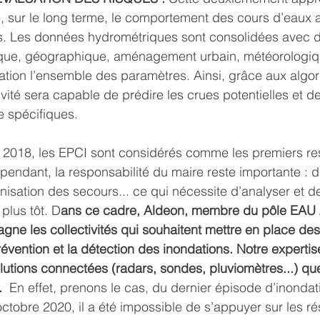
sur le long terme, le comportement des cours d’eaux af
es. Les données hydrométriques sont consolidées avec d
ique, géographique, aménagement urbain, météorologique
tion l’ensemble des paramètres. Ainsi, grâce aux algo
tivité sera capable de prédire les crues potentielles et d
e spécifiques.
er 2018, les EPCI sont considérés comme les premiers r
pendant, la responsabilité du maire reste importante : d
nisation des secours... ce qui nécessite d’analyser et de
plus tôt. D
ans ce cadre, Aldeon, membre du pôle EAU A
gne les collectivités qui souhaitent mettre en place des 
évention et la détection des inondations. Notre expertise
lutions connectées (radars, sondes, pluviomètres...) qu
. 
 En effet, prenons le cas, du dernier épisode d’inondat
ctobre 2020, il a été impossible de s’appuyer sur les r