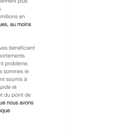
iennent plus 
s 
illions en 
ues, au moins 
uves bénéficient 
portements. 
nt problème. 
us sommes le 
ont soumis à 
pide et 
t du point de 
que nous avons 
nque 