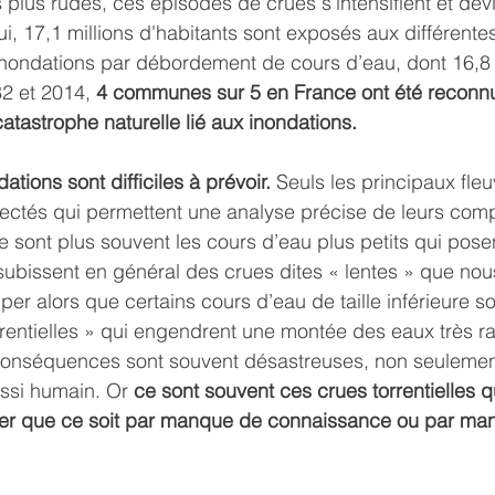
 plus rudes, ces épisodes de crues s’intensifient et dev
i, 17,1 millions d'habitants sont exposés aux différente
ondations par débordement de cours d’eau, dont 16,8 m
2 et 2014, 
4 communes sur 5 en France ont été reconn
catastrophe naturelle lié aux inondations. 
ations sont difficiles à prévoir.
 Seuls les principaux fle
ctés qui permettent une analyse précise de leurs com
sont plus souvent les cours d’eau plus petits qui pose
s subissent en général des crues dites « lentes » que no
per alors que certains cours d’eau de taille inférieure s
rrentielles » qui engendrent une montée des eaux très ra
s conséquences sont souvent désastreuses, non seulemen
ssi humain. Or 
ce sont souvent ces crues torrentielles 
er que ce soit par manque de connaissance ou par ma