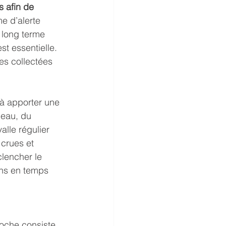
 afin de 
e d’alerte 
 long terme 
st essentielle. 
es collectées 
à apporter une 
’eau, du 
lle régulier 
 crues et 
clencher le 
ins en temps 
oche consiste 