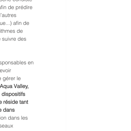
in de prédire 
’autres 
...) afin de 
rithmes de 
e suivre des 
esponsables en 
evoir 
 gérer le 
qua Valley, 
dispositifs 
 réside tant 
e dans 
ion dans les 
éseaux 