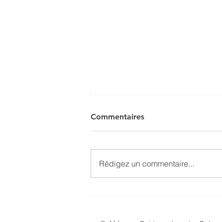
Commentaires
Rédigez un commentaire...
QUELS SONT LES
FACTEURS CLES DE SUCCES
DE LA SERVICISATION 4.0 ?