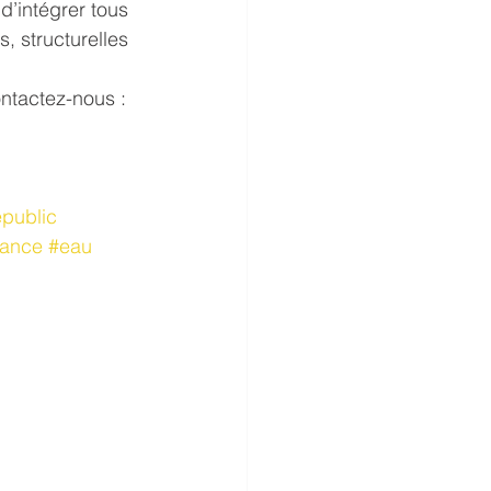
d’intégrer tous 
, structurelles 
ntactez-nous : 
epublic
nance
#eau