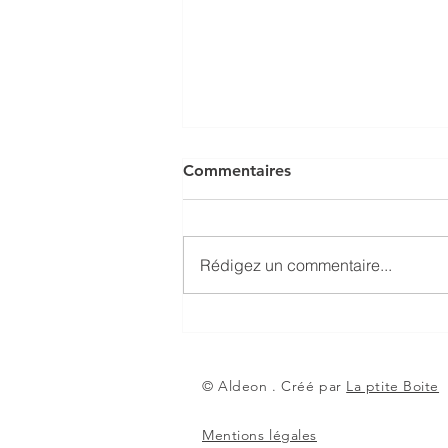
Commentaires
Rédigez un commentaire...
QUELS SONT LES
FACTEURS CLES DE SUCCES
DE LA SERVICISATION 4.0 ?
© Aldeon . Créé par
La ptite Boite
Mentions légales