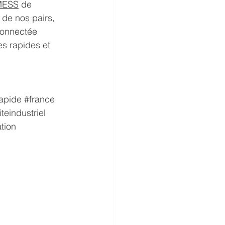
MESS
 de 
 de nos pairs, 
connectée 
es rapides et 
apide
#france
iteindustriel
tion