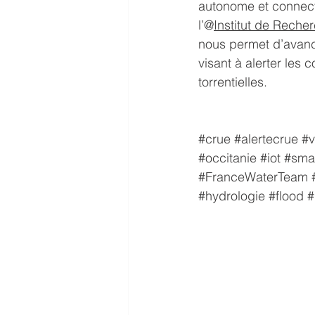
autonome et connect
l’@
Institut de Reche
nous permet d’avanc
visant à alerter les 
torrentielles. 
#crue
#alertecrue
#v
#occitanie
#iot
#sma
#FranceWaterTeam
#hydrologie
#flood
#