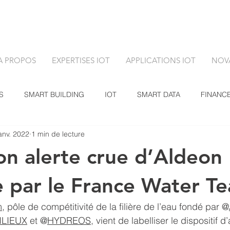
A PROPOS
EXPERTISES IOT
APPLICATIONS IOT
NOV
S
SMART BUILDING
IOT
SMART DATA
FINANC
anv. 2022
1 min de lecture
ion alerte crue d’Aldeon
ée par le France Water T
m
, pôle de compétitivité de la filière de l’eau fondé par @
ILIEUX
 et @
HYDREOS
, vient de labelliser le dispositif d’