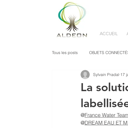
ACCUEIL
Tous les posts
OBJETS CONNECTÉ
Sylvain Pradal
17 j
SERVICISATION
La solut
labellis
@
France Water Tea
@
DREAM EAU ET M