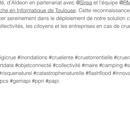
é, d’Aldeon en partenariat avec @
Sirea
 et l’équipe @
R
rche en Informatique de Toulouse
. Cette reconnaissance
er sereinement dans le déploiement de notre solution 
collectivités, les citoyens et les entreprises en cas de cru
igicrue
#inondations
#cruelente
#cruetorrentielle
#cruer
rtdata
#objetconnecté
#collectivité
#maire
#camping
#s
#risquenaturel
#catastrophenaturelle
#flashflood
#innova
pcs
#gemapi
#ppri
#papi