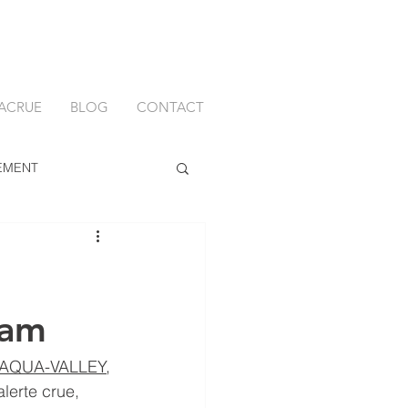
ACRUE
BLOG
CONTACT
EMENT
eam
AQUA-VALLEY
, 
alerte crue, 