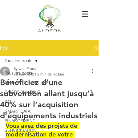
Post
Tous les posts
Sylvain Pradal
Tous les posts
26 janv. 2021
2 min de lecture
Bénéficiez d’une
OBJETS CONNECTÉS
subvention allant jusqu’à
SMART BUILDING
IOT
40% sur l’acquisition
SMART DATA
d’équipements industriels
FINANCEMENT
Vous avez des projets de 
SERVICISATION
modernisation de votre 