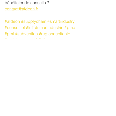
bénéficier de conseils ? 
contact@aldeon.fr
#aldeon
#supplychain
#smartindustry
#conseiliot
#IoT
#smartindustrie
#pme
#pmi
#subvention
#regionoccitanie
#maintenanceprédictive
#internetdesobjets