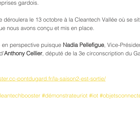
eprises gardois.
e déroulera le 13 octobre à la Cleantech Vallée où se sit
ue nous avons conçu et mis en place.
 en perspective puisque 
Nadia Pellefigue
, Vice-Préside
d’
Anthony Cellier
, député de la 3e circonscription du Ga
ter.cc-pontdugard.fr/la-saison2-est-sortie/
leantechbooster
#démonstrateuriot
#iot
#objetsconnect