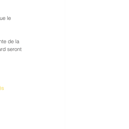
ue le 
nte de la 
rd seront 
és