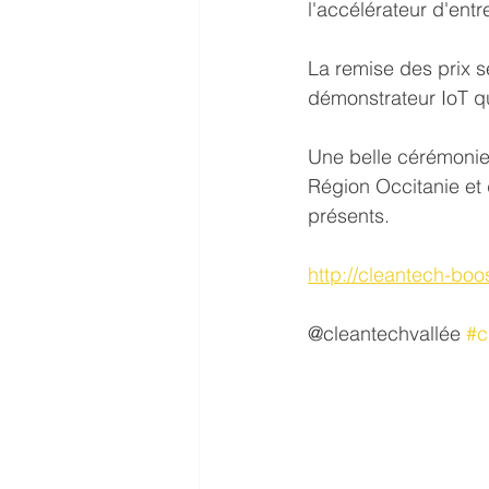
l'accélérateur d'entr
La remise des prix s
démonstrateur IoT q
Une belle cérémonie
Région Occitanie et 
présents.
http://cleantech-boos
@cleantechvallée 
#c