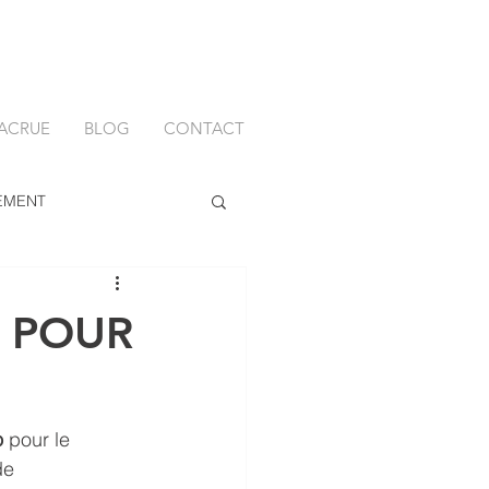
ACRUE
BLOG
CONTACT
EMENT
S POUR
o
 pour le 
de 